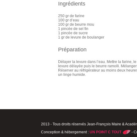
Ingrédients
250 gr de farine
100 gr d’eau
100 gr de beurre mou
1 pincée de sel fin
1 pincée de sucre
1 gr de levure de boulanger
Préparation
Délayer la levure dans l’eau. Mettre la farine, le
levure délayée puis le beurre ramolli. Mélanger
Réserver au réfrigérateur au moins deux heures a
un linge humide.
2013 - Tous droits réservés Jean-François Maire & Acadé
Conception & hébergement :
UN POINT C TOUT
- C