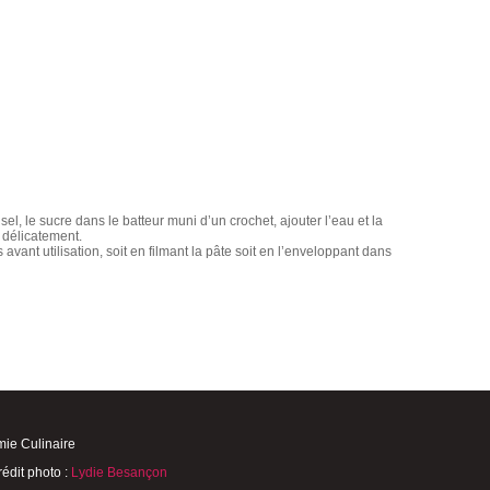
 sel, le sucre dans le batteur muni d’un crochet, ajouter l’eau et la
 délicatement.
vant utilisation, soit en filmant la pâte soit en l’enveloppant dans
mie Culinaire
rédit photo :
Lydie Besançon