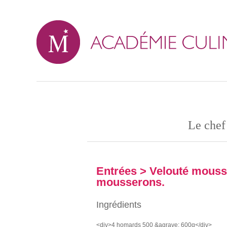
Le chef
Entrées
> Velouté mouss
mousserons.
Ingrédients
<div>4 homards 500 &agrave; 600g</div>