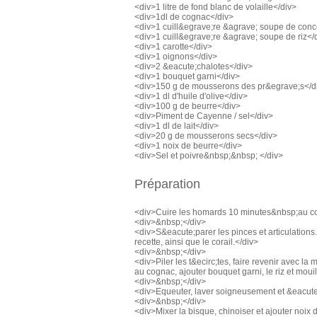
<div>1 litre de fond blanc de volaille</div>
<div>1dl de cognac</div>
<div>1 cuill&egrave;re &agrave; soupe de conc
<div>1 cuill&egrave;re &agrave; soupe de riz</
<div>1 carotte</div>
<div>1 oignons</div>
<div>2 &eacute;chalotes</div>
<div>1 bouquet garni</div>
<div>150 g de mousserons des pr&egrave;s</d
<div>1 dl d'huile d'olive</div>
<div>100 g de beurre</div>
<div>Piment de Cayenne / sel</div>
<div>1 dl de lait</div>
<div>20 g de mousserons secs</div>
<div>1 noix de beurre</div>
<div>Sel et poivre&nbsp;&nbsp; </div>
Préparation
<div>Cuire les homards 10 minutes&nbsp;au co
<div>&nbsp;</div>
<div>S&eacute;parer les pinces et articulations
recette, ainsi que le corail.</div>
<div>&nbsp;</div>
<div>Piler les t&ecirc;tes, faire revenir avec l
au cognac, ajouter bouquet garni, le riz et mouil
<div>&nbsp;</div>
<div>Equeuter, laver soigneusement et &eacute
<div>&nbsp;</div>
<div>Mixer la bisque, chinoiser et ajouter noix d