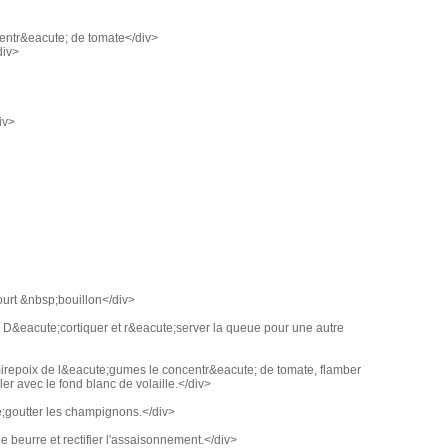
entr&eacute; de tomate</div>
div>
iv>
urt &nbsp;bouillon</div>
. D&eacute;cortiquer et r&eacute;server la queue pour une autre
a mirepoix de l&eacute;gumes le concentr&eacute; de tomate, flamber
ler avec le fond blanc de volaille.</div>
;goutter les champignons.</div>
e beurre et rectifier l'assaisonnement.</div>