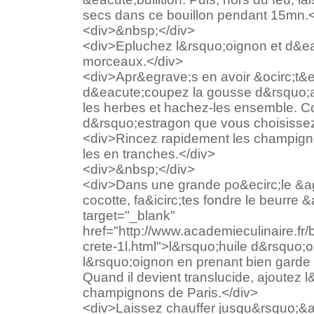
secs dans ce bouillon pendant 15mn.<
<div>&nbsp;</div>
<div>Epluchez l&rsquo;oignon et d&eac
morceaux.</div>
<div>Apr&egrave;s en avoir &ocirc;t&e
d&eacute;coupez la gousse d&rsquo;ai
les herbes et hachez-les ensemble. C
d&rsquo;estragon que vous choisissez
<div>Rincez rapidement les champign
les en tranches.</div>
<div>&nbsp;</div>
<div>Dans une grande po&ecirc;le &a
cocotte, fa&icirc;tes fondre le beurre 
target="_blank"
href="http://www.academieculinaire.fr/b
crete-1l.html">l&rsquo;huile d&rsquo;ol
l&rsquo;oignon en prenant bien garde de
Quand il devient translucide, ajoutez l&
champignons de Paris.</div>
<div>Laissez chauffer jusqu&rsquo;&a