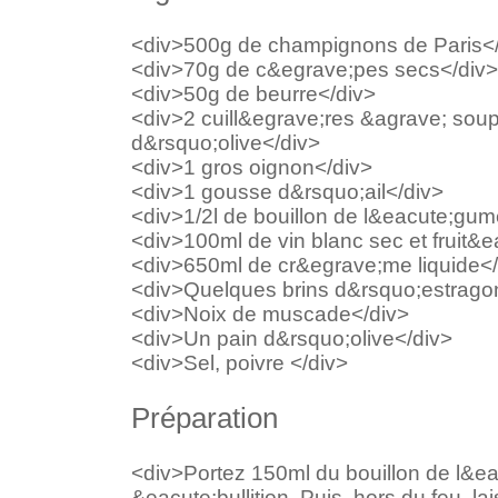
<div>500g de champignons de Paris</
<div>70g de c&egrave;pes secs</div>
<div>50g de beurre</div>
<div>2 cuill&egrave;res &agrave; sou
d&rsquo;olive</div>
<div>1 gros oignon</div>
<div>1 gousse d&rsquo;ail</div>
<div>1/2l de bouillon de l&eacute;gum
<div>100ml de vin blanc sec et fruit&e
<div>650ml de cr&egrave;me liquide</
<div>Quelques brins d&rsquo;estragon,
<div>Noix de muscade</div>
<div>Un pain d&rsquo;olive</div>
<div>Sel, poivre </div>
Préparation
<div>Portez 150ml du bouillon de l&
&eacute;bullition. Puis, hors du feu, l