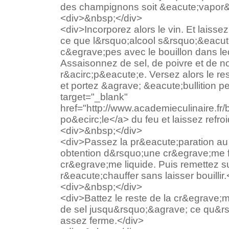
des champignons soit &eacute;vapor&
<div>&nbsp;</div>
<div>Incorporez alors le vin. Et laiss
ce que l&rsquo;alcool s&rsquo;&eacute
c&egrave;pes avec le bouillon dans leq
Assaisonnez de sel, de poivre et de 
r&acirc;p&eacute;e. Versez alors le r
et portez &agrave; &eacute;bullition 
target="_blank"
href="http://www.academieculinaire.fr/
po&ecirc;le</a> du feu et laissez refroi
<div>&nbsp;</div>
<div>Passez la pr&eacute;paration au
obtention d&rsquo;une cr&egrave;me f
cr&egrave;me liquide. Puis remettez s
r&eacute;chauffer sans laisser bouillir.
<div>&nbsp;</div>
<div>Battez le reste de la cr&egrave
de sel jusqu&rsquo;&agrave; ce qu&rs
assez ferme.</div>