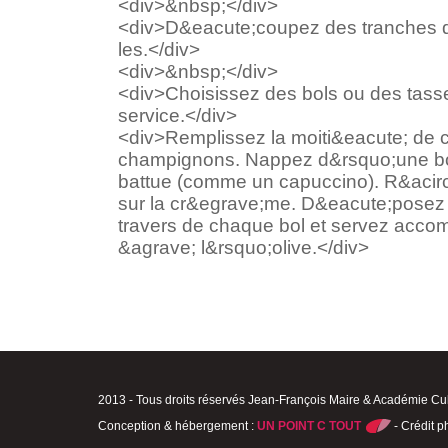
<div>&nbsp;</div>
<div>D&eacute;coupez des tranches de 
les.</div>
<div>&nbsp;</div>
<div>Choisissez des bols ou des tasse
service.</div>
<div>Remplissez la moiti&eacute; de 
champignons. Nappez d&rsquo;une b
battue (comme un capuccino). R&acir
sur la cr&egrave;me. D&eacute;posez 
travers de chaque bol et servez acco
&agrave; l&rsquo;olive.</div>
2013 - Tous droits réservés Jean-François Maire & Académie Cul
Conception & hébergement :
UN POINT C TOUT
- Crédit p